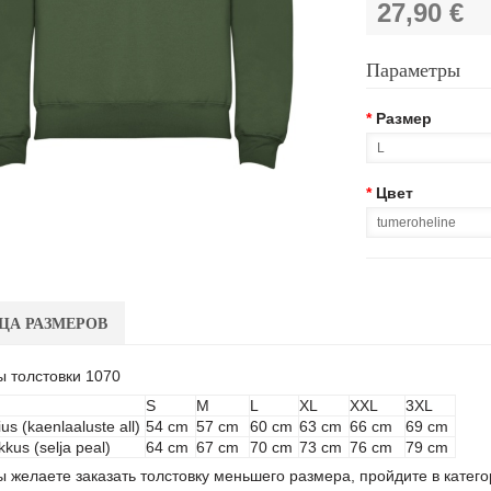
27,90 €
Параметры
*
Размер
*
Цвет
ЦА РАЗМЕРОВ
ы толстовки 1070
S
M
L
XL
XXL
3XL
ius (kaenlaaluste all)
54 cm
57 cm
60 cm
63 cm
66 cm
69 cm
kkus (selja peal)
64 cm
67 cm
70 cm
73 cm
76 cm
79 cm
 желаете заказать толстовку меньшего размера, пройдите в катег