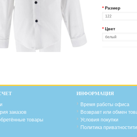
*
Размер
*
Цвет
СЧЕТ
ИНФОРМАЦИЯ
и
Время работы офиса
рия заказов
Возвравт или обмен тов
бретённые товары
Условия покупки
Политика приватностити