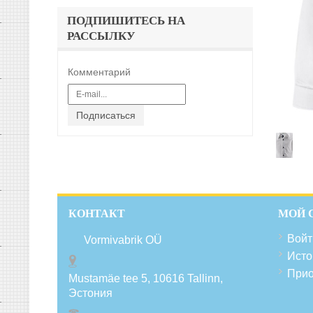
ПОДПИШИТЕСЬ НА
РАССЫЛКУ
Комментарий
Подписаться
КОНТАКТ
МОЙ 
Войт
Vormivabrik OÜ
Исто
Прио
Mustamäe tee 5, 10616
Tallinn
,
Эстония