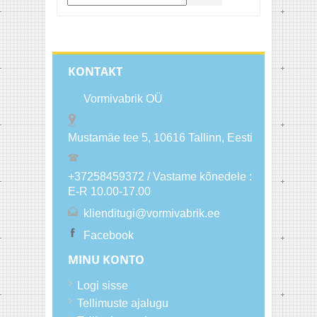
KONTAKT
Vormivabrik OÜ
Mustamäe tee 5, 10616
Tallinn
, Eesti
+37258459372 / Vastame kõnedele :
E-R 10.00-17.00
klienditugi@vormivabrik.ee
Facebook
MINU KONTO
Logi sisse
Tellimuste ajalugu