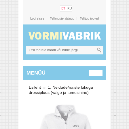
ET
RU
Logi sisse
Tellimuste ajalugu
Tellitud tooted
MENÜÜ
Esileht
»
1. Neidude/naiste lukuga
dressipluus (valge ja tumesinine)