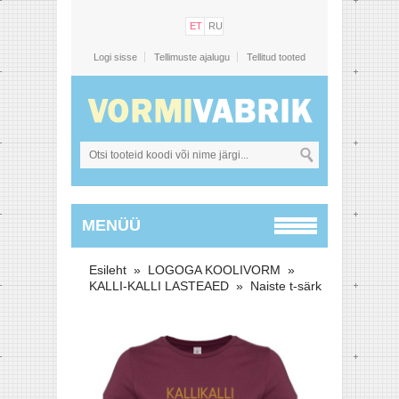
ET
RU
Logi sisse
Tellimuste ajalugu
Tellitud tooted
MENÜÜ
Esileht
»
LOGOGA KOOLIVORM
»
KALLI-KALLI LASTEAED
»
Naiste t-särk