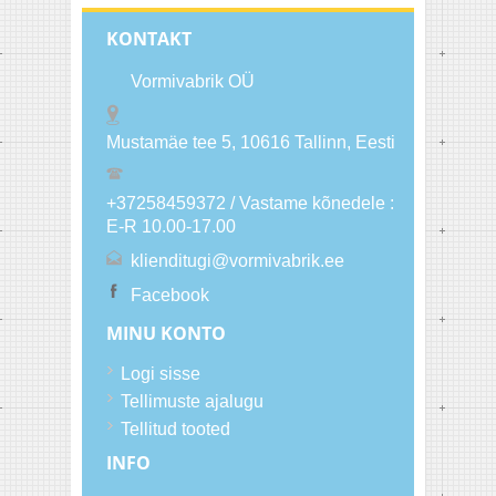
KONTAKT
Vormivabrik OÜ
Mustamäe tee 5, 10616
Tallinn
, Eesti
+37258459372 / Vastame kõnedele :
E-R 10.00-17.00
klienditugi@vormivabrik.ee
Facebook
MINU KONTO
Logi sisse
Tellimuste ajalugu
Tellitud tooted
INFO