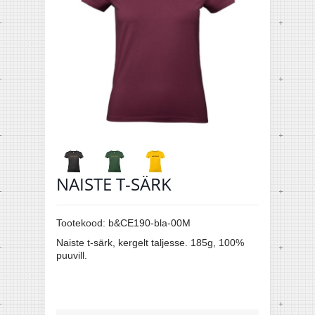
NAISTE T-SÄRK
Tootekood:
b&CE190-bla-00M
Naiste t-särk, kergelt taljesse. 185g, 100%
puuvill.