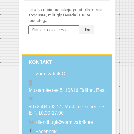
Liitu ka meie uudiskirjaga, et olla kursis
sooduste, müügipäevade ja uute
toodetega!
Liitu
KONTAKT
Vormivabrik OÜ
Mustamäe tee 5, 10616
Tallinn
, Eesti
+37258459372 / Vastame kõnedele :
E-R 10.00-17.00
klienditugi@vormivabrik.ee
Facebook