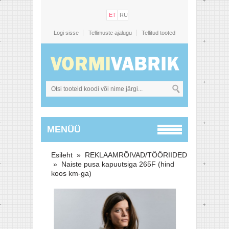
ET
RU
Logi sisse
Tellimuste ajalugu
Tellitud tooted
MENÜÜ
Esileht
»
REKLAAMRÕIVAD/TÖÖRIIDED
»
Naiste pusa kapuutsiga 265F (hind
koos km-ga)