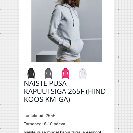
NAISTE PUSA
KAPUUTSIGA 265F (HIND
KOOS KM-GA)
Tootekood:
265F
Tarneaeg:
6-10 päeva
Naiste pusa mudel kapuutsiga ja eespool