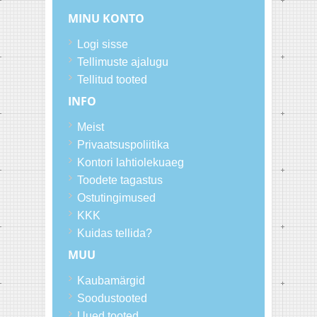
MINU KONTO
Logi sisse
Tellimuste ajalugu
Tellitud tooted
INFO
Meist
Privaatsuspoliitika
Kontori lahtiolekuaeg
Toodete tagastus
Ostutingimused
KKK
Kuidas tellida?
MUU
Kaubamärgid
Soodustooted
Uued tooted