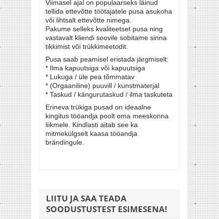
Viimasel ajal on populaarseks läinud
tellida ettevõtte töötajatele pusa asukoha
või lihtsalt ettevõtte nimega.
Pakume selleks kvaliteetset pusa ning
vastavalt kliendi soovile sobitame sinna
tikkimist või trükkimeetodit.
Pusa saab peamisel eristada järgmiselt:
* Ilma kapuutsiga või kapuutsiga
* Lukuga / üle pea tõmmatav
* (Orgaaniline) puuvill / kunstmaterjal
* Taskud / kängurutaskud / ilma taskuteta
Erineva trükiga pusad on ideaalne
kingitus tööandja poolt oma meeskonna
liikmele. Kindlasti aitab see ka
mitmekülgselt kaasa tööandja
brändingule.
LIITU JA SAA TEADA
SOODUSTUSTEST ESIMESENA!