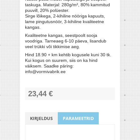
taskuga. Materjal: 280g/m², 80% kammitud
puuvill, 20% polüester.
Sirge lõikega, 2-kihiline nööriga kapuuts,
lame pingutusnöör, 3-kihiline kvaliteetne
kangas.
Kvaliteetne kangas, seestpoolt sooja
voodriga. Tarneaeg 6-10 päeva, lisandub
veel trükki või tikkimise aeg.
Hind 18.90 + km kehtib kogusele kuni 30 tk.
Kui kogus on suurem, siis on ka hind
väiksem. Saadke päring:
info@vormivabrik.ee
23,44 €
KIRJELDUS
PARAMEETRID