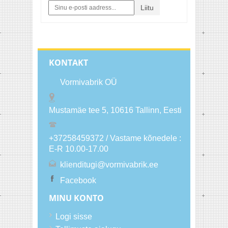
Liitu
KONTAKT
Vormivabrik OÜ
Mustamäe tee 5, 10616
Tallinn
, Eesti
+37258459372 / Vastame kõnedele :
E-R 10.00-17.00
klienditugi@vormivabrik.ee
Facebook
MINU KONTO
Logi sisse