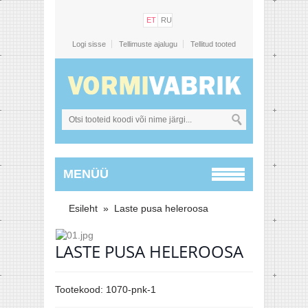
ET
RU
Logi sisse
Tellimuste ajalugu
Tellitud tooted
MENÜÜ
Esileht
»
Laste pusa heleroosa
LASTE PUSA HELEROOSA
Tootekood:
1070-pnk-1