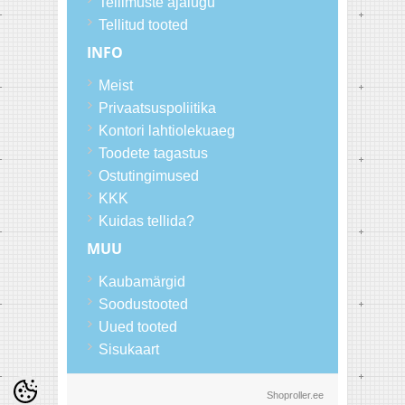
Tellimuste ajalugu
Tellitud tooted
INFO
Meist
Privaatsuspoliitika
Kontori lahtiolekuaeg
Toodete tagastus
Ostutingimused
KKK
Kuidas tellida?
MUU
Kaubamärgid
Soodustooted
Uued tooted
Sisukaart
Shoproller.ee