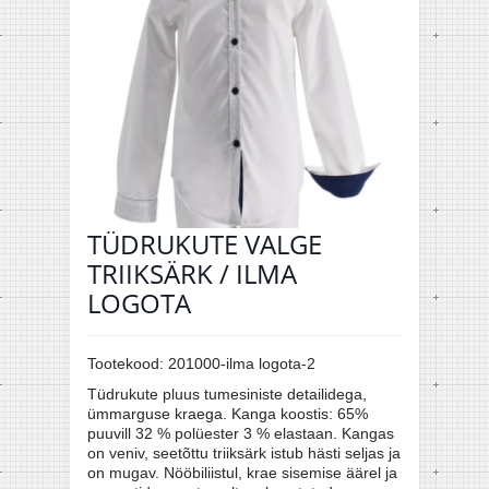
TÜDRUKUTE VALGE
TRIIKSÄRK / ILMA
LOGOTA
Tootekood:
201000-ilma logota-2
Tüdrukute pluus tumesiniste detailidega,
ümmarguse kraega. Kanga koostis: 65%
puuvill 32 % polüester 3 % elastaan. Kangas
on veniv, seetõttu triiksärk istub hästi seljas ja
on mugav. Nööbiliistul, krae sisemise äärel ja