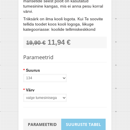
mansetide seest poolt on kasutatud
tumesinine kangas, mis ei anna pesu korral
värvi.
Triiksärk on ilma kooli logota. Kui Te soovite
tellida toodet koos kooli logoga, liikuge
kategooriasse: koolide tellimiskeskkond
11,94 €
19,90 €
Parameetrid
*
Suurus
*
Värv
PARAMEETRID
SUURUSTE TABEL