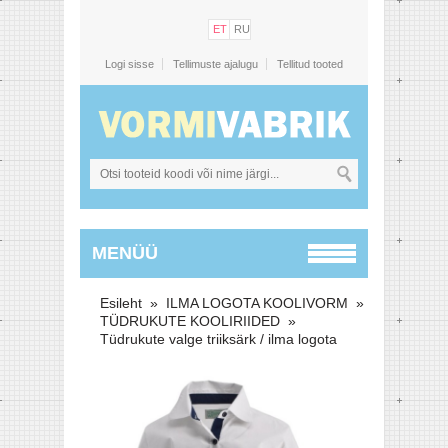
ET
RU
Logi sisse
Tellimuste ajalugu
Tellitud tooted
MENÜÜ
Esileht
»
ILMA LOGOTA KOOLIVORM
»
TÜDRUKUTE KOOLIRIIDED
»
Tüdrukute valge triiksärk / ilma logota