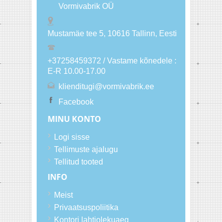
Vormivabrik OÜ
Mustamäe tee 5, 10616
Tallinn
, Eesti
+37258459372 / Vastame kõnedele :
E-R 10.00-17.00
klienditugi@vormivabrik.ee
Facebook
MINU KONTO
Logi sisse
Tellimuste ajalugu
Tellitud tooted
INFO
Meist
Privaatsuspoliitika
Kontori lahtiolekuaeg