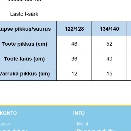
 KONTO
INFO
sisse
Meist