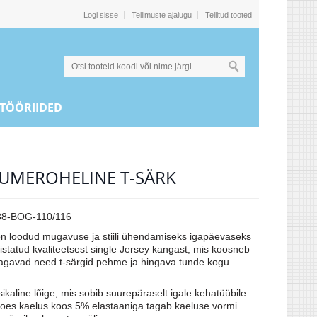
Logi sisse
Tellimuste ajalugu
Tellitud tooted
TÖÖRIIDED
 TUMEROHELINE T-SÄRK
8-BOG-110/116
n loodud mugavuse ja stiili ühendamiseks igapäevaseks
statud kvaliteetsest single Jersey kangast, mis koosneb
tagavad need t-särgid pehme ja hingava tunde kogu
sikaline lõige, mis sobib suurepäraselt igale kehatüübile.
koes kaelus koos 5% elastaaniga tagab kaeluse vormi