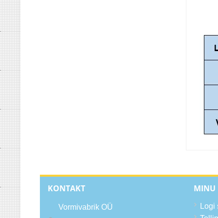
KONTAKT
MINU
Logi 
Vormivabrik OÜ