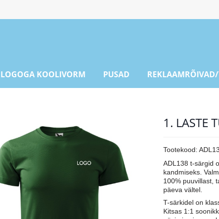
LOGOGA KOOLIVORM
PUSAD
REKLAAMRÕIVAD/
1. LASTE
Tootekood:
ADL13
ADL138 t-särgid o
kandmiseks. Valmi
100% puuvillast, 
päeva vältel.
T-särkidel on klas
Kitsas 1:1 soonik