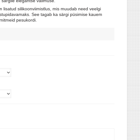
 särgile elegantse välimuse.
n lisatud silikoonviimistlus, mis muudab need veelgi
tupidavamaks. See tagab ka särgi püsimise kauem
 mitmeid pesukordi.