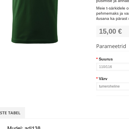
püsimise ja annab
Meie t-särkidele o
pehmemaks ja vas
ilusana ka pärast
15,00 €
Parameetrid
*
Suurus
*
Värv
STE TABEL